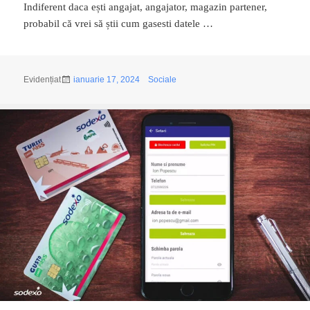
Indiferent daca ești angajat, angajator, magazin partener,
probabil că vrei să știi cum gasesti datele …
Publicat
Categorii
Evidențiat
ianuarie 17, 2024
Sociale
pe