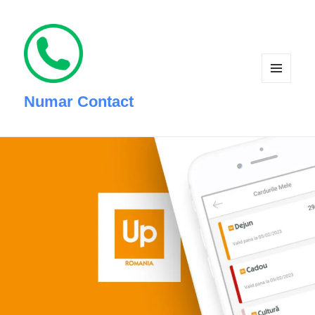
MENIU
ȘI
Numar Contact
WIDGET-
URI